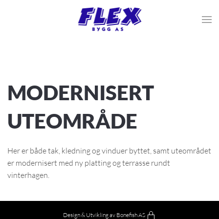
Skip to main content
MODERNISERT
UTEOMRÅDE
Her er både tak, kledning og vinduer byttet, samt uteområdet
er modernisert med ny platting og terrasse rundt
vinterhagen.
Design & Utvikling av Bonefish AS